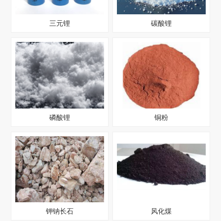
三元锂
碳酸锂
磷酸锂
铜粉
钾钠长石
风化煤