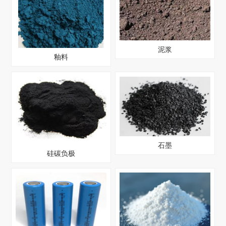
泥浆
釉料
石墨
硅碳负极