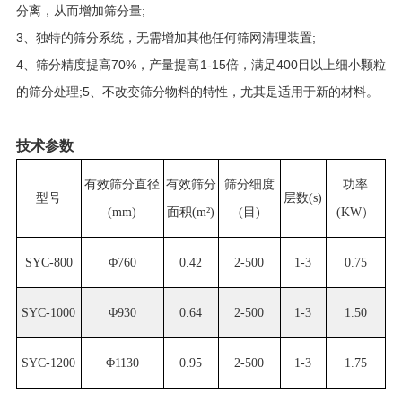
分离，从而增加筛分量;
3、独特的筛分系统，无需增加其他任何筛网清理装置;
4、筛分精度提高70%，产量提高1-15倍，满足400目以上细小颗粒
的筛分处理;5、不改变筛分物料的特性，尤其是适用于新的材料。
技术参数
有效筛分直径
有效筛分
筛分细度
功率
型号
层数(s)
(mm)
面积(m²)
(目)
(KW）
SYC-800
Φ760
0.42
2-500
1-3
0.75
SYC-1000
Φ930
0.64
2-500
1-3
1.50
SYC-1200
Φ1130
0.95
2-500
1-3
1.75