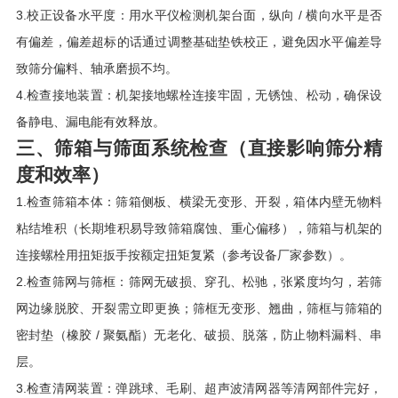
3.校正设备水平度：用水平仪检测机架台面，纵向 / 横向水平是否
有偏差，偏差超标的话通过调整基础垫铁校正，避免因水平偏差导
致筛分偏料、轴承磨损不均。
4.检查接地装置：机架接地螺栓连接牢固，无锈蚀、松动，确保设
备静电、漏电能有效释放。
三、筛箱与筛面系统检查（直接影响筛分精
度和效率）
1.检查筛箱本体：筛箱侧板、横梁无变形、开裂，箱体内壁无物料
粘结堆积（长期堆积易导致筛箱腐蚀、重心偏移），筛箱与机架的
连接螺栓用扭矩扳手按额定扭矩复紧（参考设备厂家参数）。
2.检查筛网与筛框：筛网无破损、穿孔、松驰，张紧度均匀，若筛
网边缘脱胶、开裂需立即更换；筛框无变形、翘曲，筛框与筛箱的
密封垫（橡胶 / 聚氨酯）无老化、破损、脱落，防止物料漏料、串
层。
3.检查清网装置：弹跳球、毛刷、超声波清网器等清网部件完好，