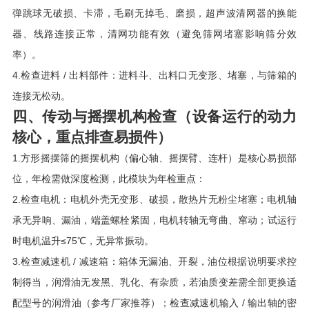
弹跳球无破损、卡滞，毛刷无掉毛、磨损，超声波清网器的换能
器、线路连接正常，清网功能有效（避免筛网堵塞影响筛分效
率）。
4.检查进料 / 出料部件：进料斗、出料口无变形、堵塞，与筛箱的
连接无松动。
四、传动与摇摆机构检查（设备运行的动力
核心，重点排查易损件）
1.方形摇摆筛的摇摆机构（偏心轴、摇摆臂、连杆）是核心易损部
位，年检需做深度检测，此模块为年检重点：
2.检查电机：电机外壳无变形、破损，散热片无粉尘堵塞；电机轴
承无异响、漏油，端盖螺栓紧固，电机转轴无弯曲、窜动；试运行
时电机温升≤75℃，无异常振动。
3.检查减速机 / 减速箱：箱体无漏油、开裂，油位根据说明要求控
制得当，润滑油无发黑、乳化、有杂质，若油质变差需全部更换适
配型号的润滑油（参考厂家推荐）；检查减速机输入 / 输出轴的密