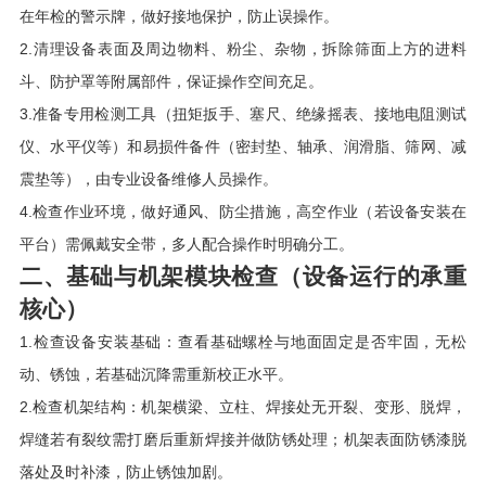
在年检的警示牌，做好接地保护，防止误操作。
2.清理设备表面及周边物料、粉尘、杂物，拆除筛面上方的进料
斗、防护罩等附属部件，保证操作空间充足。
3.准备专用检测工具（扭矩扳手、塞尺、绝缘摇表、接地电阻测试
仪、水平仪等）和易损件备件（密封垫、轴承、润滑脂、筛网、减
震垫等），由专业设备维修人员操作。
4.检查作业环境，做好通风、防尘措施，高空作业（若设备安装在
平台）需佩戴安全带，多人配合操作时明确分工。
二、基础与机架模块检查（设备运行的承重
核心）
1.检查设备安装基础：查看基础螺栓与地面固定是否牢固，无松
动、锈蚀，若基础沉降需重新校正水平。
2.检查机架结构：机架横梁、立柱、焊接处无开裂、变形、脱焊，
焊缝若有裂纹需打磨后重新焊接并做防锈处理；机架表面防锈漆脱
落处及时补漆，防止锈蚀加剧。