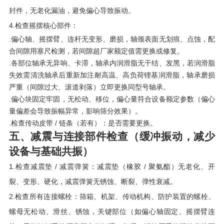
封件，无老化漏油，避免偏心导致振动。
4.检查摇摆核心部件：
.偏心轴、摇摆臂、连杆无变形、磨损，轴颈表面无划痕、点蚀，配
合间隙用塞尺检测，若间隙超厂家额定值需更换或修复。
.各部位轴承无异响、卡滞，轴承内润滑脂无干结、发黑，若润滑脂
失效需清洗轴承后重新加注耐高温、高负荷锂基润滑脂，轴承磨损
严重（间隙过大、滚道剥落）立即更换同型号轴承。
.偏心块固定牢固，无松动、移位，偏心量符合设备额定参数（偏心
量偏差会导致振幅异常，影响筛分效果）。
.检查传动皮带 / 链条（若有）：是否需要更换。
五、减震与连接部件检查（缓冲振动，减少
设备与基础共振）
1.检查减震垫 / 减震弹簧：减震垫（橡胶 / 聚氨酯）无老化、开
裂、变形、硬化，减震弹簧无锈蚀、断裂、弹性衰减。
2.检查所有连接螺栓：筛箱、机架、传动机构、防护装置的螺栓、
螺母无松动、滑丝、锈蚀，关键部位（如偏心轴固定、摇摆臂连