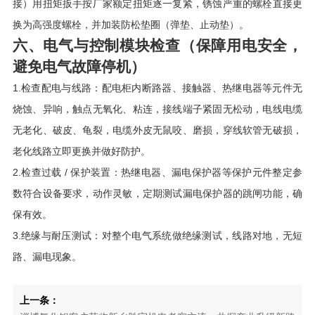
接）用扭矩扳手按厂家额定扭矩逐一复紧，锈蚀严重的螺栓直接更
换为高强度螺栓，并加装防松垫圈（弹垫、止动垫）。
六、电气与控制模块检查（保障用电安全，
避免电气故障停机）
1.检查配电与线路：配电柜内断路器、接触器、热继电器等元件无
烧蚀、异响，触点无氧化、粘连，接线端子紧固无松动，电线电缆
无老化、破皮、龟裂，电缆外皮无鼠咬、磨损，穿线软管无破损，
老化线路立即更换并做好防护。
2.检查过载 / 保护装置：热继电器、漏电保护器等保护元件整定参
数符合设备要求，动作灵敏，定期测试漏电保护器的跳闸功能，确
保有效。
3.绝缘与耐压测试：对整个电气系统做绝缘测试，线路对地，无短
路、漏电现象。
上一条：